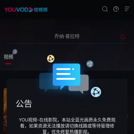
3
视频
巴比伦2022
公告
2022
美国
剧情
喜剧
历史
主演：
布拉德·皮特
/
玛格特·罗比
/
迭戈·卡尔瓦
/
影片聚焦1920年代创立初期的好莱坞，无声到
YOU视频-在线影院，本站全蓝光画质永久免费观
有声电影转变时期，充满了追逐名利、财富和
看，如果资源无法播放请切换线路或等待管理修
权力的人，刻画多个角色的起落，以及野心勃
复，优先修复热播影视。