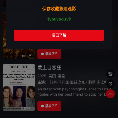
勃、狂野不羁和全面失控的人生。 大多数
播放正片
HD中字
角色都为虚构，但灵感来自现实生活
保存收藏急速观影
巴比伦
《youvod.tv》
2022
美国
历史
喜剧
剧情
主演：
布拉德·皮特
/
玛格特·罗比
/
迭戈·卡尔瓦
/
影片聚焦1920年代创立初期的好莱坞，无
声到有声电影转变时期，充满了追逐名利、财
富和权力的人，刻画多个角色的起落，以及野
心勃勃、狂野不羁和全面失控的人生。 大
播放正片
HD中字
多数角色都为虚构，但灵感来自现实生活
爱上自恋狂
繁
2025
美国
喜剧
主演：
何塞·马利亚·亚兹皮克
/
莉莉·多诺格
/
玛丽

An outspoken psychologist rushes to Los A
ngeles with her best friend to stop her loves
ick daughter&#
播放正片
更新HD