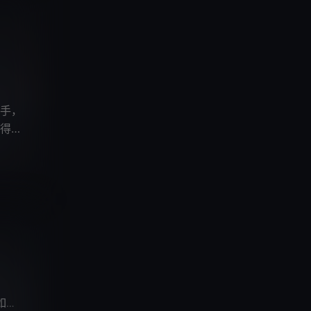
手，
得知
麟
辰朔
张铎
/
/