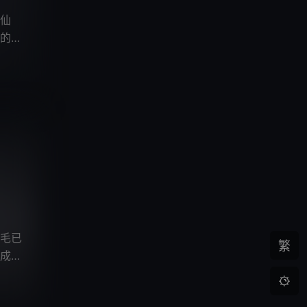
仙
的是
毛已
繁
成魔
