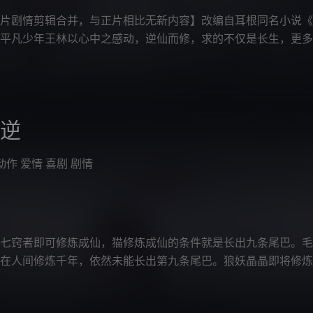
剧情剪辑合并，与正片相比无新内容】改编自耳根同名小说《
平凡少年王林以心中之感动，逆仙而修，求的不仅是长生，更多
之身。他坚信道在人为，以平庸的资质
仙逆
动作
爱情
喜剧
剧情
窍者即可修炼成仙，猫修炼成仙的条件就是长出九条尾巴。毛
在人间修炼千年，依然未能长出第九条尾巴。狼妖晶晶即将修炼
修行，狼妖怀恨在心伺机报复。有着