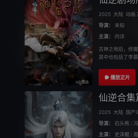
2025
大陆
动画
导演：
未知
主演：
内详
古神之地后，修魔
其中也包括了李慕
此事后，携其再次
播放正片
HD国语
仙逆合集
2025
大陆
国产
导演：
石头熊
/
主演：
史泽鲲
/