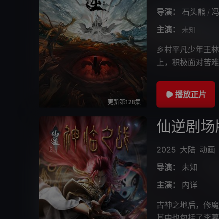
导演：
石头熊
/
主演：
未知
乡村平凡少年王林
上，积极面对苦难
播放正片
更新第128集
仙逆剧场
2025
大陆
动画
导演：
未知
主演：
内详
古神之地后，修魔
其中也包括了李慕