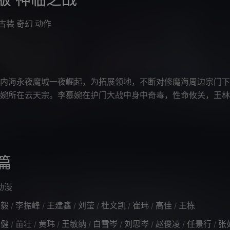
古装
奇幻
动作
内海永夜魔城一夜崛起，为拓展领地，不断对修魔海周边宗门下
婉所在云天宗。李慕婉在护门大战中身中奇毒，性命攸关，王林
闯入修魔内海，王林以化神初期修为
篇
动漫
冯毅
李振峰
王建鑫
刘莹
杜文凯
崔玮
高佳
王栋
/
/
/
/
/
/
/
周健
苗壮
黄玮
王敏纳
白雪岑
刘思岑
赵俊凌
任景行
张如
/
/
/
/
/
/
/
/