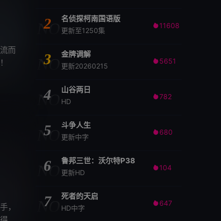
名侦探柯南国语版
2
NO
11608

更新至1250集
流而
金牌调解
3
NO
5651
！

更新20260215
山谷两日
4
NO
782

HD
斗争人生
5
NO
680

更新中字
鲁邦三世：沃尔特P38
6
NO
104

更新HD
死者的天启
7
NO
647

手，
HD中字
得知