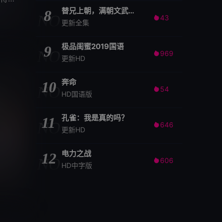
替兄上朝，满朝文武随我吃瓜
8
NO
43

更新全集
极品闺蜜2019国语
9
NO
969

更新HD
奔命
10
NO
54

HD国语版
孔雀：我是真的吗？
11
NO
646

更新HD
电力之战
12
NO
606

HD中字版