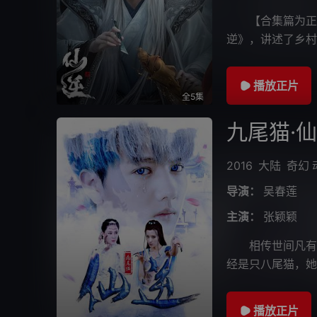
【合集篇为正片
逆》，讲述了乡村
摆脱那背后的蝼蚁
播放正片
全5集
九尾猫·
2016
大陆
奇幻
导演：
吴春莲
主演：
张颖颖
相传世间凡有七
经是只八尾猫，她
之际被八尾猫打断
播放正片