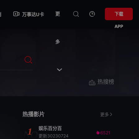
更
下载
剧
万事达U卡
APP
多

热搜榜
热播影片
更多
娱乐百分百
1
NO
6521

更新30230724