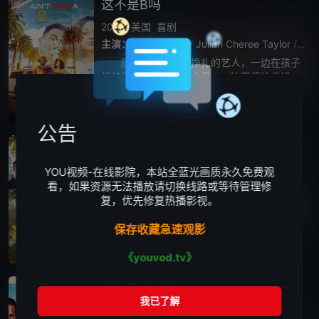
这不是B吗
2025
美国
喜剧
主演：
乔瓦尼·沃森
/
Juliah Cheree Taylor
/
Bria
厄尔是一位苦苦挣扎的艺人，一边在孩子
们的生日派对上扮演小丑，一边不停地寻找轻
松赚钱的机会。他和精明的搭档坎迪设计了一
个简单的骗局——分散客户的注意力，趁他们
播放正片
HD中字
忙的时候抢劫。然而，他们的计划却发生了转
公告
功夫女足
2026
中国香港
中国大陆
喜剧
YOU视频-在线影院，本站全蓝光画质永久免费观
主演：
许君聪
/
张艺兴
/
迪丽热巴
/
艾米
/
张小
看，如果资源无法播放请切换线路或等待管理修
复，优先修复热播影视。
“至尊无敌杯”开赛在即，一众顶尖球队即将展
开一场前所未有的巅峰对决！而此时的功夫女
保存收藏急速观影
足队员们开局直接拿了地狱难度剧本？！对手
各个身怀绝技，外界也在层层施压，赛场诡计
播放正片
更新TC
《youvod.tv》
一环套一环…...她们能否靠功夫在绿茵
新西兰间谍第一季
2026
英国
喜剧
欧美