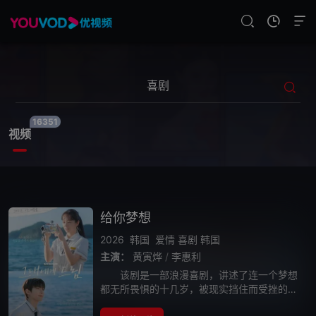
16351
视频
给你梦想
2026
韩国
爱情
喜剧
韩国
主演：
黄寅烨
/
李惠利
该剧是一部浪漫喜剧，讲述了连一个梦想
都无所畏惧的十几岁，被现实挡住而受挫的二
十几岁，像变成那样的大人的三十几岁的记者