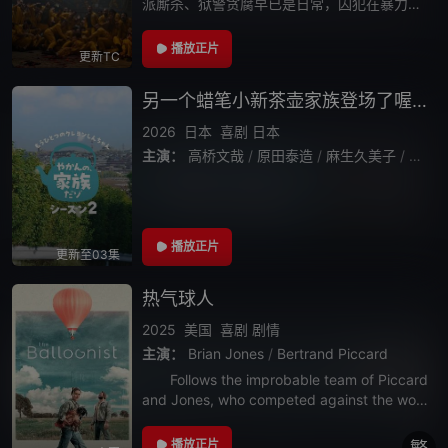
派厮杀、狱警贪腐早已是日常，囚犯在暴力压
迫里苟且求生。年轻记者迪马斯因涉嫌杀害上
司入狱，被分到鱼龙混杂的C监区，以安戈罗
播放正片
更新TC
为首的帮派和敌对势力常年水火不容。自迪马
另一个蜡笔小新茶壶家族登场了喔～！第二季
2026
日本
喜剧
日本
主演：
高桥文哉
/
原田泰造
/
麻生久美子
/
畑芽
播放正片
更新至03集
热气球人
2025
美国
喜剧
剧情
主演：
Brian Jones
/
Bertrand Piccard
Follows the improbable team of Piccard
and Jones, who competed against the worl
d's finest pilots a
播放正片