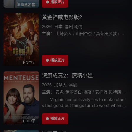
李载与一个生活在父母设计的世界的十几岁，
播放正片
更新至01集
破壳而出奔向世界的二十几岁，终于实现梦想
黄金神威电影版2
2026
日本
喜剧
剧情
主演：
山崎贤人
/
山田杏奈
/
真荣田乡敦
/
工藤
播放正片
HD中字
谎癖成真2：谎精小姐
2025
加拿大
喜剧
主演：
安妮-伊丽莎白·博斯
/
安托万·贝特朗
/
凯
Virginie compulsively lies to make other
s feel good but things turn to worst when all
her lies sud
播放正片
HD中字