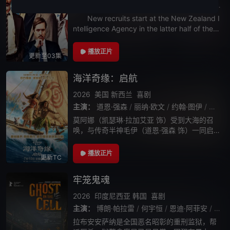
主演：
Paul Williams
/
罗丝·马塔费奥
/
乔·托马斯
New recruits start at the New Zealand I
ntelligence Agency in the latter half of the 2
0th Century.
播放正片
更新至03集
海洋奇缘：启航
2026
美国
新西兰
喜剧
主演：
道恩·强森
/
丽纳·欧文
/
约翰·图伊
/
弗兰基
莫阿娜（凯瑟琳·拉加艾亚 饰）受到大海的召
唤，与传奇半神毛伊（道恩·强森 饰）一同启
航，首次跨越莫图鲁尼岛的礁石，驶向远方未
知的海域。为了恢复部落往日的繁荣，他们踏
播放正片
更新TC
上了一场壮阔而难忘的征程。
牢笼鬼魂
2026
印度尼西亚
韩国
喜剧
主演：
博朗·帕拉雷
/
何宇恒
/
恩迪·阿菲安
/
Amin
拉布安安萨纳是全国恶名昭彰的重刑监狱，帮