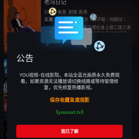
老冯日记
2006
香港
剧情
香港
主演：
冯德伦
/
梁汉文
/
陈子聪
/
何超仪
/
王敏
不知为何，在冯德伦身上接二连三发
生了许多倒霉事： 因坏了的手提电话而激
怒了好友陈子聪的太太何超仪；母亲百般要求
他帮忙自己朋友买演唱会门票，对方拒绝付
播放正片
全11集
款；父亲得罪了快餐厅的伙计，遭到报复的却
公告
是
碧血蓝天
1998
香港
惊悚
动作
YOU视频-在线影院，本站全蓝光画质永久免费观
主演：
舒淇
/
赵文卓
/
连凯
/
王合喜
/
曾江
/
张
看，如果资源无法播放请切换线路或等待管理修
复，优先修复热播影视。
特工严冬（赵文卓 饰）本性善良，嫉恶如
仇，却因为过于刚烈的性格而在一次行动之中
保存收藏急速观影
酿成了惨剧，因此被降职调往偏远小国拉塞维
亚。在那里，他见到了久违的挚友洪为国（王
播放正片
HD国语|粤语
《youvod.tv》
合喜 饰），更是意外的发现了国际头号通
回魂计
2025
台湾
悬疑
惊悚
剧情
台湾