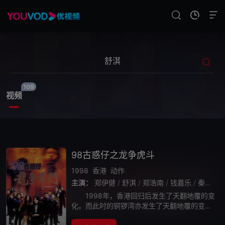
109
视频
98古惑仔之龙争虎斗
1998
香港
动作
主演：
郑伊健
/
舒淇
/
郑浩南
/
钱嘉乐
/
秦沛
/
1998年，香港回归后发生了天翻地覆的变
化。而此时的铜锣湾亦发生了天翻地覆的变
化，这个洪兴设陈浩南（郑伊健 饰）揸Fit的地