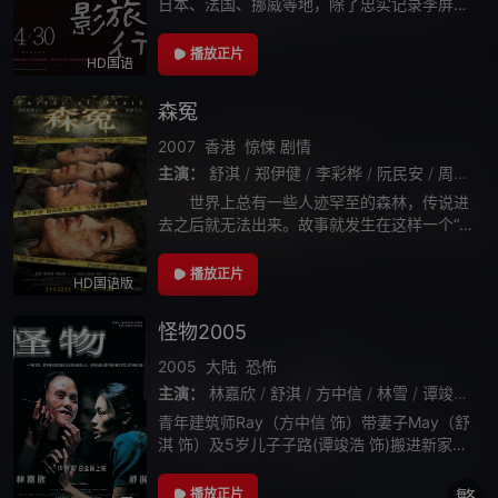
日本、法国、挪威等地，除了忠实记录李屏宾
的工作状态，平时隐身在摄影机后的大师也首
度在镜头前，畅谈自己的学习、成长、手法与
播放正片
HD国语
哲学。
森冤
2007
香港
惊悚
剧情
主演：
舒淇
/
郑伊健
/
李彩桦
/
阮民安
/
周俊伟
/
世界上总有一些人迹罕至的森林，传说进
去之后就无法出来。故事就发生在这样一个“寻
死的森林”里，一个女子被强奸致死，警方全力
找寻证据起诉疑凶黄柏木（周俊伟饰）。这也
播放正片
HD国语版
成为夏松梓（舒淇饰）新官上任第一个案
怪物2005
2005
大陆
恐怖
主演：
林嘉欣
/
舒淇
/
方中信
/
林雪
/
谭竣浩
/
青年建筑师Ray（方中信 饰）带妻子May（舒
淇 饰）及5岁儿子子路(谭竣浩 饰)搬进新家的
翌日傍晚，就有怪事发生，May带着子路在天
台花园玩耍时，看到子路被强大力量离奇扯出
播放正片