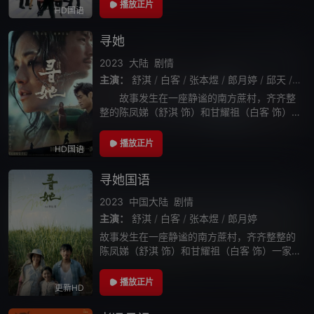
盘来了两个新人物，一个是东升社的司徒浩南
播放正片
HD国语
（郑浩南 饰），一个是湾仔区的新
寻她
2023
大陆
剧情
主演：
舒淇
/
白客
/
张本煜
/
郎月婷
/
邱天
/
茂
故事发生在一座静谧的南方蔗村，齐齐整
整的陈凤娣（舒淇 饰）和甘耀祖（白客 饰）一
家正在等待家庭新成员的诞生， 但一次意外却
打破了原本看起来的宁静和美好 。在一次次挫
播放正片
HD国语
折和变故中，陈凤娣开启了寻找家人
寻她国语
2023
中国大陆
剧情
主演：
舒淇
/
白客
/
张本煜
/
郎月婷
故事发生在一座静谧的南方蔗村，齐齐整整的
陈凤娣（舒淇 饰）和甘耀祖（白客 饰）一家正
在等待家庭新成员的诞生， 但一次意外却打破
了原本看起来的宁静和美好 。在一次次挫折和
播放正片
更新HD
变故中，陈凤娣开启了寻找家人、寻